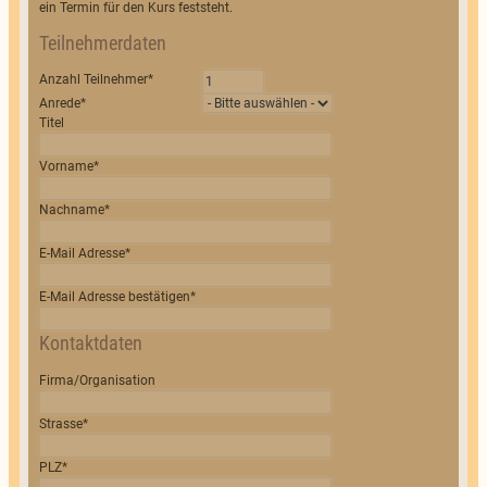
ein Termin für den Kurs feststeht.
Teilnehmerdaten
Anzahl Teilnehmer
*
Anrede
*
Titel
Vorname
*
Nachname
*
E-Mail Adresse
*
E-Mail Adresse bestätigen
*
Kontaktdaten
Firma/Organisation
Strasse
*
PLZ
*