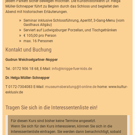
jedem Parkett sicher bewegen möchten. Die Kunsthistorikerin Dr. Helga
Müller-Schnepper führt zu Beginn durch das Schloss und begleitet den
Abend mit historischen Erläuterungen.
Seminar inklusive Schlossführung, Aperitif, 3-Gang-Menu (vom
Gasthaus Allgäu)
Serviert auf Ludwigsburger Porzellan, und Tischgetränken
€ 105,00 pro Person
max. 16 Personen
Kontakt und Buchung
Gudrun Weichselgartner-Nopper
Tel.: 0172 906 18 68, E-Mail:
info@knigge-fuer-kids.de
Dr. Helga Müller-Schnepper
T 0172-7304083 E-Mail:
museumsberatung@t-online.de
home: www.kultur-
exklusiv.de
Tragen Sie sich in die Interessentenliste ein!
Für diesen Kurs sind bisher keine Termine angesetzt.
Wenn Sie sich für den Kurs interessieren, können Sie sich in die
Interessentenliste eintragen. Sie werden dann benachrichtigt, sobald