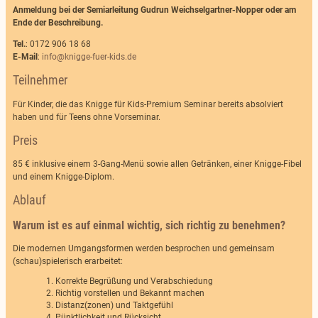
Anmeldung bei der Semiarleitung Gudrun Weichselgartner-Nopper oder am
Ende der Beschreibung.
Tel.
: 0172 906 18 68
E-Mail
:
info@knigge-fuer-kids.de
Teilnehmer
Für Kinder, die das Knigge für Kids-Premium Seminar bereits absolviert
haben und für Teens ohne Vorseminar.
Preis
85 € inklusive einem 3-Gang-Menü sowie allen Getränken, einer Knigge-Fibel
und einem Knigge-Diplom.
Ablauf
Warum ist es auf einmal wichtig, sich richtig zu benehmen?
Die modernen Umgangsformen werden besprochen und gemeinsam
(schau)spielerisch erarbeitet:
Korrekte Begrüßung und Verabschiedung
Richtig vorstellen und Bekannt machen
Distanz(zonen) und Taktgefühl
Pünktlichkeit und Rücksicht