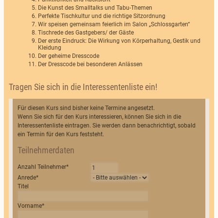
Die Kunst des Smalltalks und Tabu-Themen
Perfekte Tischkultur und die richtige Sitzordnung
Wir speisen gemeinsam feierlich im Salon „Schlossgarten“
Tischrede des Gastgebers/ der Gäste
Der erste Eindruck: Die Wirkung von Körperhaltung, Gestik und
Kleidung
Der geheime Dresscode
Der Dresscode bei besonderen Anlässen
Tragen Sie sich in die Interessentenliste ein!
Für diesen Kurs sind bisher keine Termine angesetzt.
Wenn Sie sich für den Kurs interessieren, können Sie sich in die
Interessentenliste eintragen. Sie werden dann benachrichtigt, sobald
ein Termin für den Kurs feststeht.
Teilnehmerdaten
Anzahl Teilnehmer
*
Anrede
*
Titel
Vorname
*