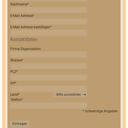
Nachname
*
E-Mail Adresse
*
E-Mail Adresse bestätigen
*
Kontaktdaten
Firma/Organisation
Strasse
*
PLZ
*
Ort
*
Land
*
Telefon
*
*
notwendige Angaben
Eintragen