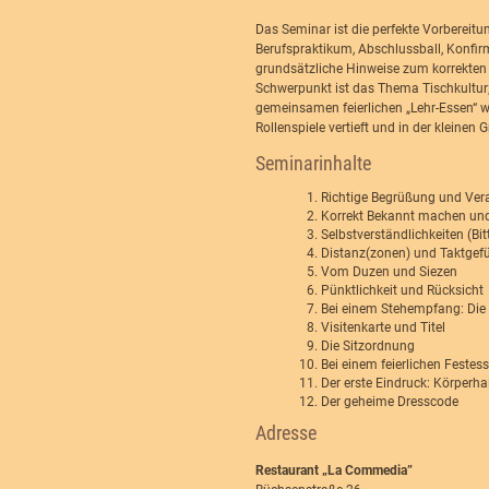
Das Seminar ist die perfekte Vorbereitu
Berufspraktikum, Abschlussball, Konfirm
grundsätzliche Hinweise zum korrekten 
Schwerpunkt ist das Thema Tischkultu
gemeinsamen feierlichen „Lehr-Essen“ w
Rollenspiele vertieft und in der kleinen G
Seminarinhalte
Richtige Begrüßung und Ve
Korrekt Bekannt machen und
Selbstverständlichkeiten (Bi
Distanz(zonen) und Taktgef
Vom Duzen und Siezen
Pünktlichkeit und Rücksicht
Bei einem Stehempfang: Die 
Visitenkarte und Titel
Die Sitzordnung
Bei einem feierlichen Festess
Der erste Eindruck: Körperha
Der geheime Dresscode
Adresse
Restaurant „La Commedia”