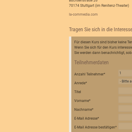
Büchsenstraße 26
70174 Stuttgart (im Renitenz-Theater)
la-commedia.com
Tragen Sie sich in die Interesse
Für diesen Kurs sind bisher keine Te
Wenn Sie sich für den Kurs interessie
Sie werden dann benachrichtigt, soba
Teilnehmerdaten
Anzahl Teilnehmer
*
Anrede
*
Titel
Vorname
*
Nachname
*
E-Mail Adresse
*
E-Mail Adresse bestätigen
*